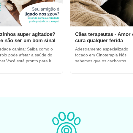
zinhos super agitados?
Cães terapeutas - Amor
e não ser um bom sinal
cura qualquer ferida
edade canina: Saiba como o
Adestramento especializado
úrbio pode afetar a saúde do
focado em Cinoterapia Nós
onto para ir ao
sabemos que os cachorros
lho e basta...
possuem o grande poder de
proporcionar...