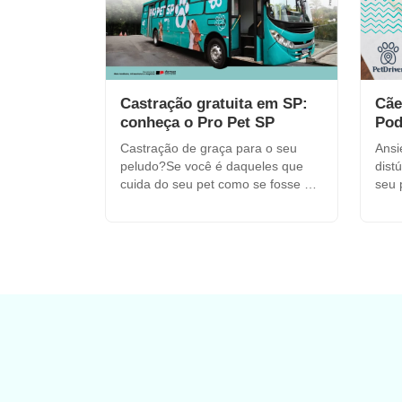
Castração gratuita em SP:
Cãe
conheça o Pro Pet SP
Pod
Castração de graça para o seu
Ansi
peludo?Se você é daqueles que
dist
cuida do seu pet como se fosse um
seu pet Você está pr
filho (e a gente sabe que...
traba