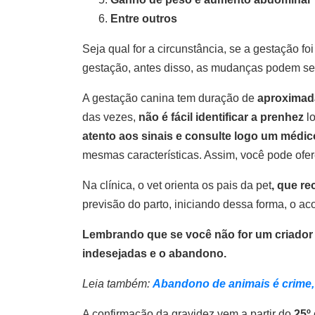
Entre outros
Seja qual for a circunstância, se a gestação f
gestação, antes disso, as mudanças podem ser
A gestação canina tem duração de
aproximad
das vezes,
não é fácil identificar a prenhez
lo
atento aos sinais e consulte logo um médic
mesmas características. Assim, você pode ofer
Na clínica, o vet orienta os pais da pet
, que r
previsão do parto, iniciando dessa forma, o 
Lembrando que se você não for um criador l
indesejadas e o abandono.
Leia também:
Abandono de animais é crime,
A confirmação da gravidez vem a partir do
25º