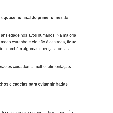
is
quase no final do primeiro mês
de
e ansiedade nos avós humanos. Na maioria
 modo estranho e ela não é castrada,
fique
xistem também algumas doenças com as
erão os cuidados, a melhor alimentação,
chos e cadelas para evitar ninhadas
afia
e ter certeza de que tudo vai bem. É o