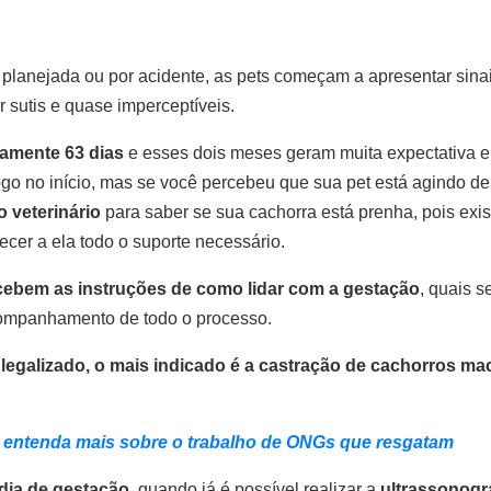
oi planejada ou por acidente, as pets começam a apresentar sina
 sutis e quase imperceptíveis.
amente 63 dias
e esses dois meses geram muita expectativa 
go no início, mas se você percebeu que sua pet está agindo de
o veterinário
para saber se sua cachorra está prenha, pois e
ecer a ela todo o suporte necessário.
ecebem as instruções de como lidar com a gestação
, quais s
acompanhamento de todo o processo.
egalizado, o mais indicado é a castração de cachorros ma
 entenda mais sobre o trabalho de ONGs que resgatam
 dia de gestação
, quando já é possível realizar a
ultrassonogr