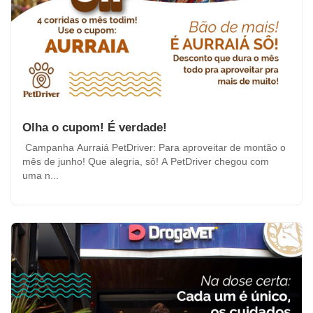
Olha o cupom! É verdade!
Campanha Aurraiá PetDriver: Para aproveitar de montão o
mês de junho! Que alegria, sô! A PetDriver chegou com
uma n...