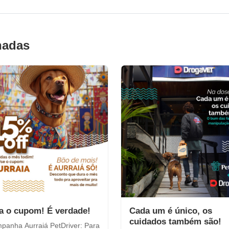
nadas
a o cupom! É verdade!
Cada um é único, os
cuidados também são!
anha Aurraiá PetDriver: Para