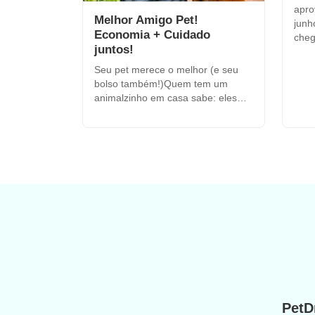
apro
Melhor Amigo Pet!
junho! Que alegria, sô! 
Economia + Cuidado
cheg
juntos!
Seu pet merece o melhor (e seu
bolso também!)Quem tem um
animalzinho em casa sabe: eles
não são apenas bichos de
estimaç...
PetDr