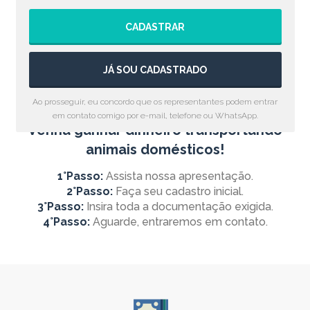
CADASTRAR
JÁ SOU CADASTRADO
Ao prosseguir, eu concordo que os representantes podem entrar
em contato comigo por e-mail, telefone ou WhatsApp.
Venha ganhar dinheiro transportando
animais domésticos!
1°Passo:
Assista nossa apresentação.
2°Passo:
Faça seu cadastro inicial.
3°Passo:
Insira toda a documentação exigida.
4°Passo:
Aguarde, entraremos em contato.